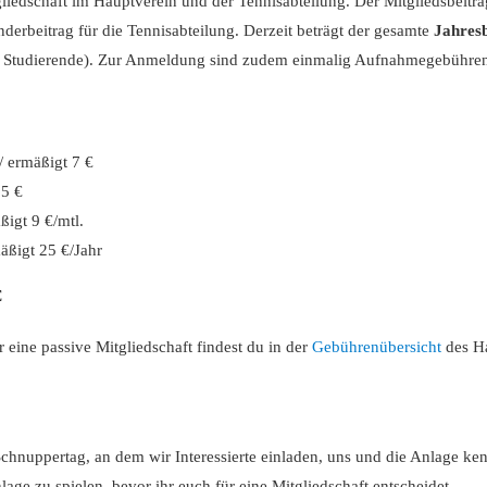
liedschaft im Hauptverein und der Tennisabteilung. Der Mitgliedsbeitr
erbeitrag für die Tennisabteilung. Derzeit beträgt der gesamte
Jahresb
nd Studierende). Zur Anmeldung sind zudem einmalig Aufnahmegebühren 
 ermäßigt 7 €
25 €
ßigt 9 €/mtl.
äßigt 25 €/Jahr
€
 eine passive Mitgliedschaft findest du in der
Gebührenübersicht
des Ha
 Schnuppertag, an dem wir Interessierte einladen, uns und die Anlage k
age zu spielen, bevor ihr euch für eine Mitgliedschaft entscheidet.