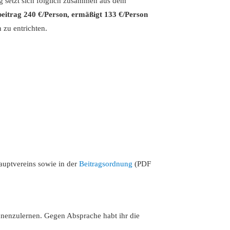
ag setzt sich folglich zusammen aus dem
eitrag 240 €/Person,
ermäßigt
133 €/
Person
zu entrichten.
uptvereins sowie in der
Beitragsordnung
(PDF
ennenzulernen. Gegen Absprache habt ihr die