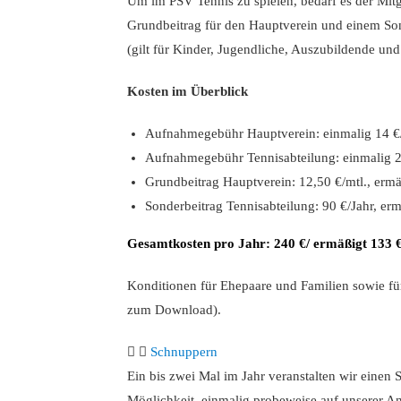
Um im PSV Tennis zu spielen, bedarf es der Mitg
Grundbeitrag für den Hauptverein und einem Sond
(gilt für Kinder, Jugendliche, Auszubildende u
Kosten im Überblick
Aufnahmegebühr Hauptverein: einmalig 14 €/
Aufnahmegebühr Tennisabteilung: einmalig 
Grundbeitrag Hauptverein: 12,50 €/mtl., ermä
Sonderbeitrag Tennisabteilung: 90 €/Jahr, erm
Gesamtkosten pro Jahr: 240 €/ ermäßigt 133 
Konditionen für Ehepaare und Familien sowie für
zum Download).
Schnuppern
Ein bis zwei Mal im Jahr veranstalten wir einen
Möglichkeit, einmalig probeweise auf unserer Anl