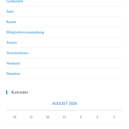
Gymnastik
Judo
Karate
Mitgliederversammlung
Tennis
Verschiedenes
Vorstand
Wandern
Kalender
AUGUST 2026
M
D
M
D
F
S
S