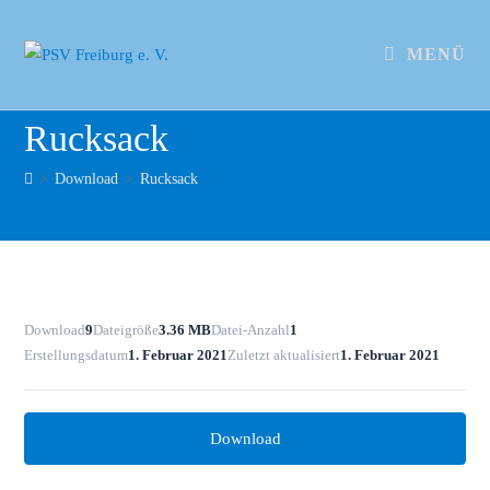
MENÜ
Rucksack
>
Download
>
Rucksack
Download
9
Dateigröße
3.36 MB
Datei-Anzahl
1
Erstellungsdatum
1. Februar 2021
Zuletzt aktualisiert
1. Februar 2021
Download