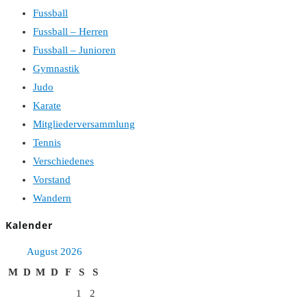
Fussball
Fussball – Herren
Fussball – Junioren
Gymnastik
Judo
Karate
Mitgliederversammlung
Tennis
Verschiedenes
Vorstand
Wandern
Kalender
August 2026
M
D
M
D
F
S
S
1
2