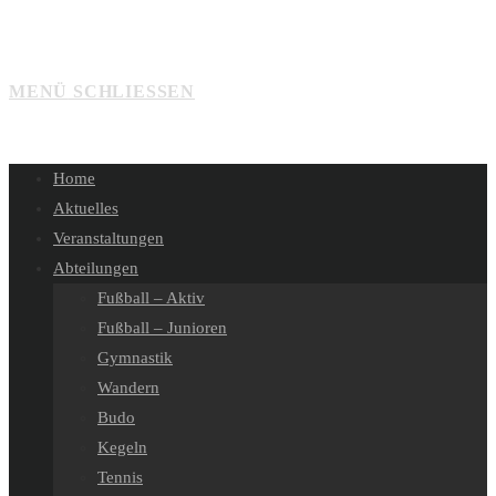
MENÜ
SCHLIESSEN
Home
Aktuelles
Veranstaltungen
Abteilungen
Fußball – Aktiv
Fußball – Junioren
Gymnastik
Wandern
Budo
Kegeln
Tennis