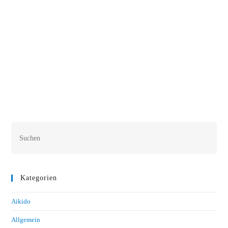
DSC 3126
DSC 3125
DSC 3115
20210613 122632
Kategorien
Aikido
Allgemein