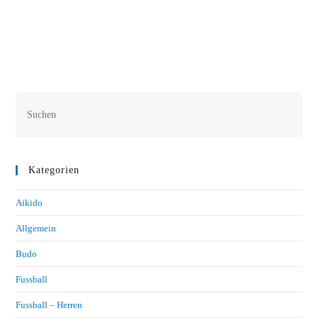
20210606 094503
20210606 084045
Kategorien
Aikido
Allgemein
Budo
Fussball
Fussball – Herren