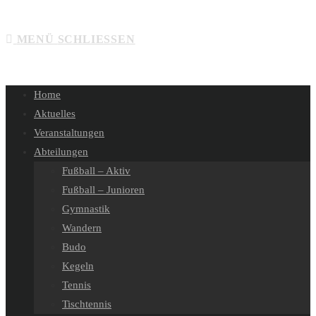
SUCHE
MENÜ
SCHLIESSEN
UMSCHALTEN
Home
Aktuelles
Veranstaltungen
Abteilungen
Fußball – Aktiv
Fußball – Junioren
Gymnastik
Wandern
Budo
Kegeln
Tennis
Tischtennis