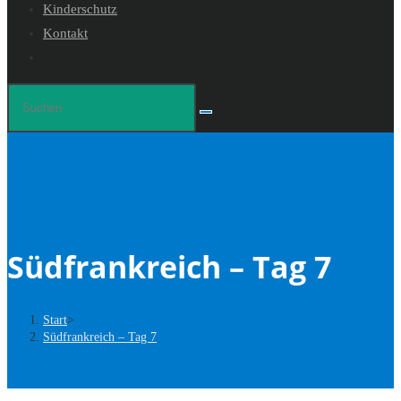
Kinderschutz
Kontakt
Website-
Suche
Diese
umschalten
Website
durchsuchen
Südfrankreich – Tag 7
Start
>
Südfrankreich – Tag 7