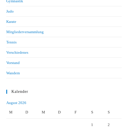
Gymnastik
Judo
Karate
Mitgliederversammlung
Tennis
Verschiedenes
Vorstand
Wandern
Kalender
August 2026
M
D
M
D
F
S
S
1
2