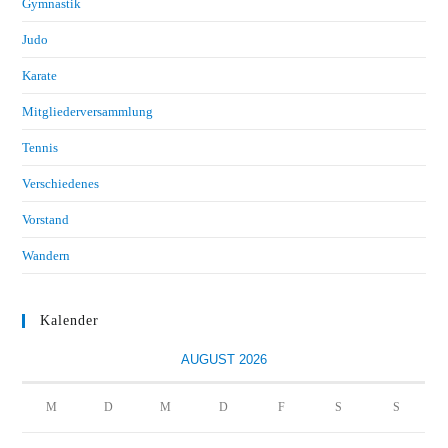
Gymnastik
Judo
Karate
Mitgliederversammlung
Tennis
Verschiedenes
Vorstand
Wandern
Kalender
AUGUST 2026
M
D
M
D
F
S
S