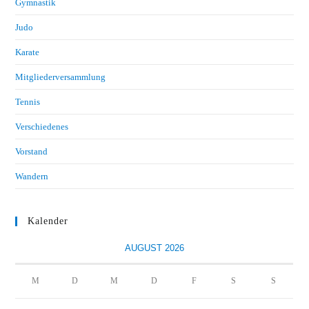
Gymnastik
Judo
Karate
Mitgliederversammlung
Tennis
Verschiedenes
Vorstand
Wandern
Kalender
AUGUST 2026
M
D
M
D
F
S
S