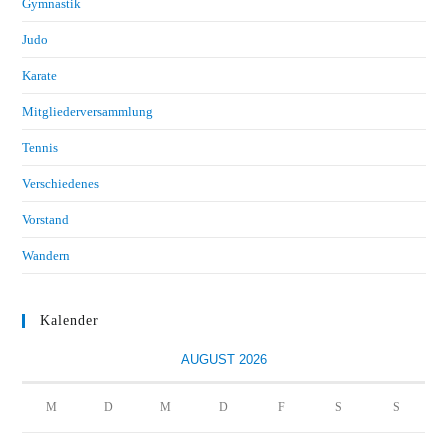
Gymnastik
Judo
Karate
Mitgliederversammlung
Tennis
Verschiedenes
Vorstand
Wandern
Kalender
AUGUST 2026
M
D
M
D
F
S
S