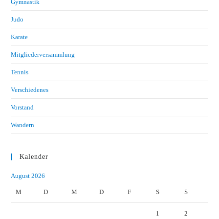
Gymnastik
Judo
Karate
Mitgliederversammlung
Tennis
Verschiedenes
Vorstand
Wandern
Kalender
August 2026
M
D
M
D
F
S
S
1
2