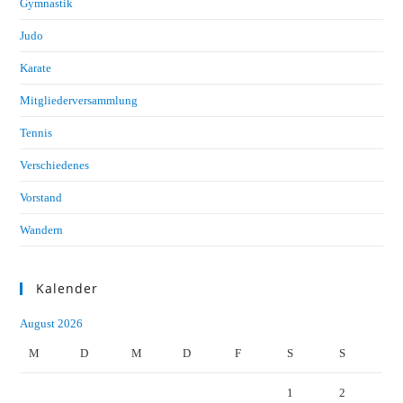
Gymnastik
Judo
Karate
Mitgliederversammlung
Tennis
Verschiedenes
Vorstand
Wandern
Kalender
August 2026
M
D
M
D
F
S
S
1
2