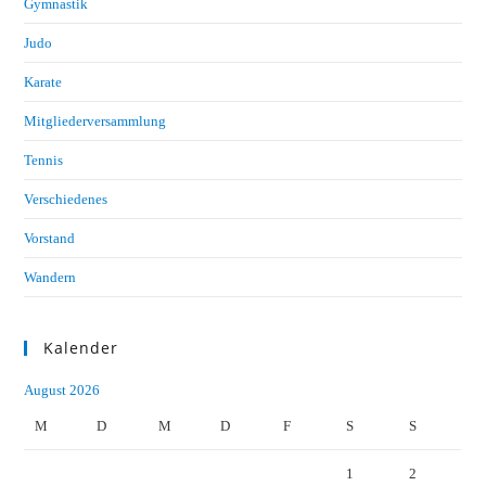
Gymnastik
Judo
Karate
Mitgliederversammlung
Tennis
Verschiedenes
Vorstand
Wandern
Kalender
August 2026
M
D
M
D
F
S
S
1
2