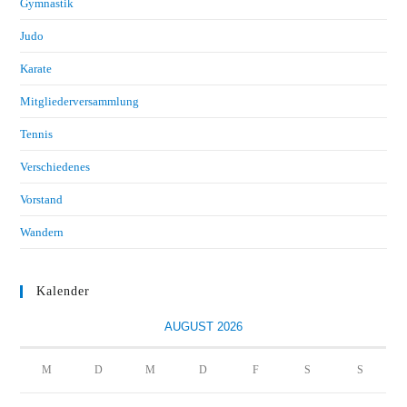
Gymnastik
Judo
Karate
Mitgliederversammlung
Tennis
Verschiedenes
Vorstand
Wandern
Kalender
AUGUST 2026
M
D
M
D
F
S
S