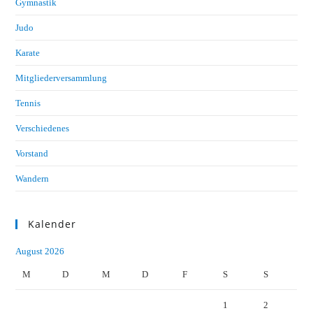
Gymnastik
Judo
Karate
Mitgliederversammlung
Tennis
Verschiedenes
Vorstand
Wandern
Kalender
August 2026
M
D
M
D
F
S
S
1
2