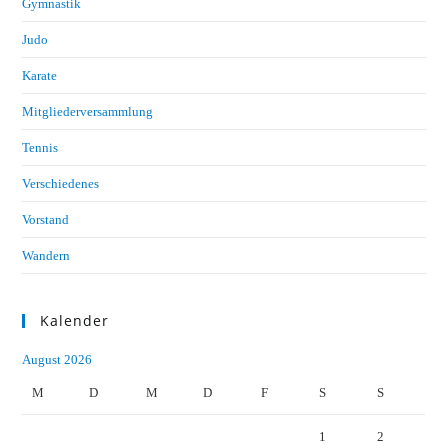
Gymnastik
Judo
Karate
Mitgliederversammlung
Tennis
Verschiedenes
Vorstand
Wandern
Kalender
August 2026
M
D
M
D
F
S
S
1
2