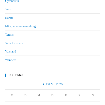
Gymnastik
Judo
Karate
Mitgliederversammlung
Tennis
Verschiedenes
Vorstand
Wandern
Kalender
AUGUST 2026
M
D
M
D
F
S
S