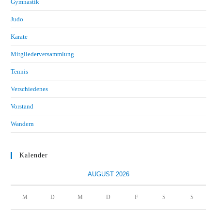
Gymnastik
Judo
Karate
Mitgliederversammlung
Tennis
Verschiedenes
Vorstand
Wandern
Kalender
AUGUST 2026
M
D
M
D
F
S
S