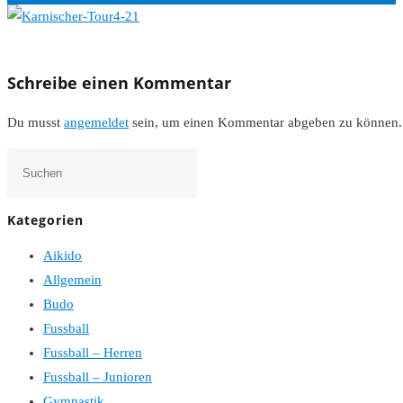
Schreibe einen Kommentar
Du musst
angemeldet
sein, um einen Kommentar abgeben zu können.
Press
Escape
to
Kategorien
close
Aikido
the
Allgemein
search
Budo
panel.
Fussball
Fussball – Herren
Fussball – Junioren
Gymnastik