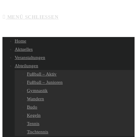
SUCHE
MENÜ
SCHLIESSEN
UMSCHALTEN
Home
Aktuelles
Veranstaltungen
Abteilungen
Fußball – Aktiv
Fußball – Junioren
Gymnastik
Wandern
Budo
Kegeln
Tennis
Tischtennis