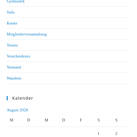
Gymnastik
Judo
Karate
Mitgliederversammlung
Tennis
Verschiedenes
Vorstand
Wandern
Kalender
August 2026
M
D
M
D
F
S
S
1
2