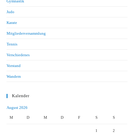
Gymnastik
Judo
Karate
Mitgliederversammlung
Tennis
Verschiedenes
Vorstand
Wandern
Kalender
August 2026
M
D
M
D
F
S
S
1
2