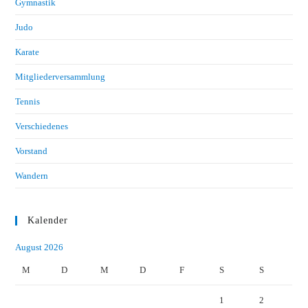
Gymnastik
Judo
Karate
Mitgliederversammlung
Tennis
Verschiedenes
Vorstand
Wandern
Kalender
August 2026
M
D
M
D
F
S
S
1
2