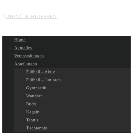
SUCHE
MENÜ
SCHLIESSEN
UMSCHALTEN
Home
Aktuelles
Veranstaltungen
Abteilungen
Fußball – Aktiv
Fußball – Junioren
Gymnastik
Wandern
Budo
Kegeln
Tennis
Tischtennis