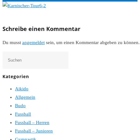
Schreibe einen Kommentar
Du musst
angemeldet
sein, um einen Kommentar abgeben zu können.
Press
Escape
to
Kategorien
close
Aikido
the
Allgemein
search
Budo
panel.
Fussball
Fussball – Herren
Fussball – Junioren
Gymnastik