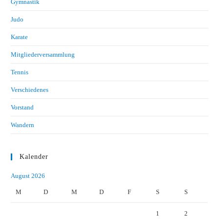
Gymnastik
Judo
Karate
Mitgliederversammlung
Tennis
Verschiedenes
Vorstand
Wandern
Kalender
August 2026
M
D
M
D
F
S
S
1
2