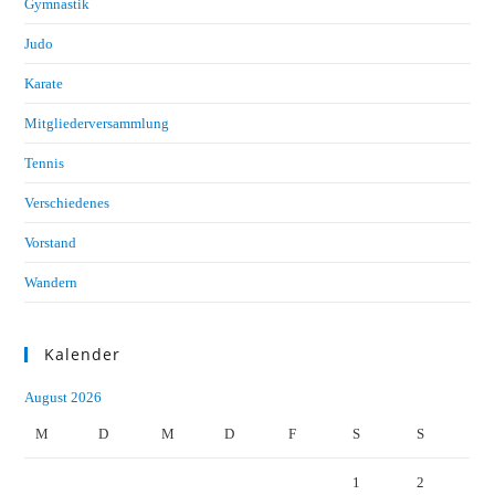
Gymnastik
Judo
Karate
Mitgliederversammlung
Tennis
Verschiedenes
Vorstand
Wandern
Kalender
August 2026
M
D
M
D
F
S
S
1
2