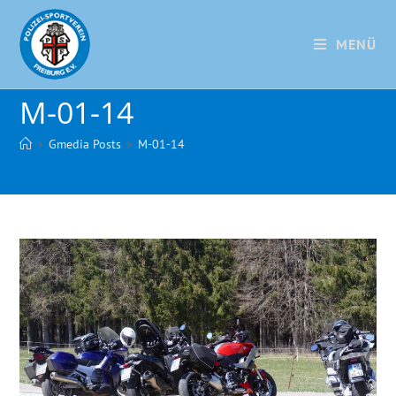
MENÜ
M-01-14
>
Gmedia Posts
>
M-01-14