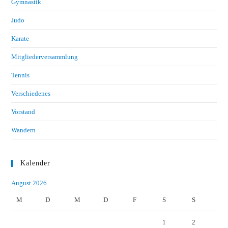
Gymnastik
Judo
Karate
Mitgliederversammlung
Tennis
Verschiedenes
Vorstand
Wandern
Kalender
August 2026
M
D
M
D
F
S
S
1
2