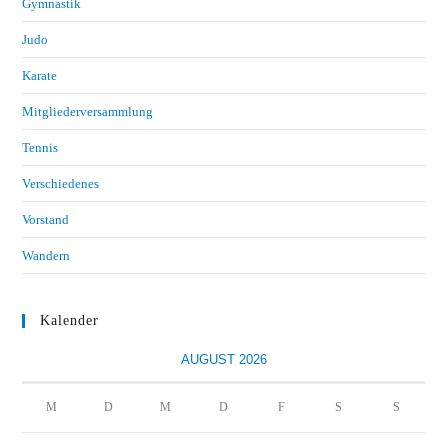
Gymnastik
Judo
Karate
Mitgliederversammlung
Tennis
Verschiedenes
Vorstand
Wandern
Kalender
AUGUST 2026
M
D
M
D
F
S
S