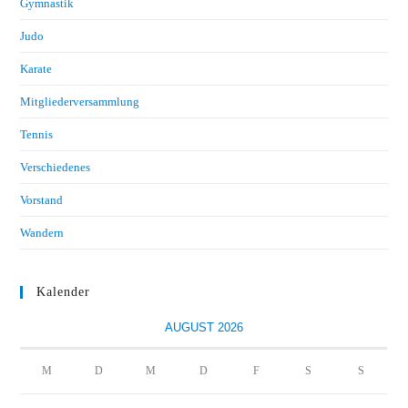
Gymnastik
Judo
Karate
Mitgliederversammlung
Tennis
Verschiedenes
Vorstand
Wandern
Kalender
AUGUST 2026
M
D
M
D
F
S
S