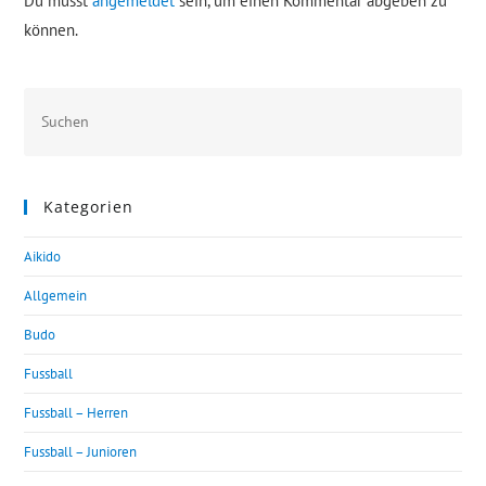
Du musst
angemeldet
sein, um einen Kommentar abgeben zu
können.
Kategorien
Aikido
Allgemein
Budo
Fussball
Fussball – Herren
Fussball – Junioren