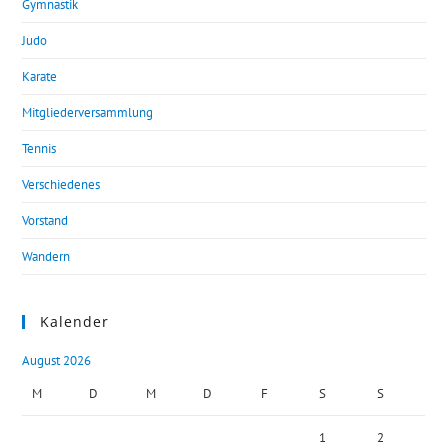
Gymnastik
Judo
Karate
Mitgliederversammlung
Tennis
Verschiedenes
Vorstand
Wandern
Kalender
August 2026
M
D
M
D
F
S
S
1
2