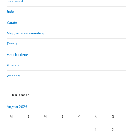
Gymnastik
Judo
Karate
Mitgliederversammlung
Tennis
Verschiedenes
Vorstand
Wandern
Kalender
August 2026
M
D
M
D
F
S
S
1
2