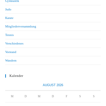
Gymnastik
Judo
Karate
Mitgliederversammlung
Tennis
Verschiedenes
Vorstand
Wandern
Kalender
AUGUST 2026
M
D
M
D
F
S
S