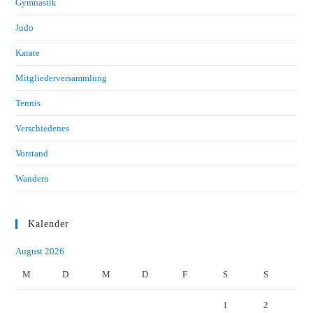
Gymnastik
Judo
Karate
Mitgliederversammlung
Tennis
Verschiedenes
Vorstand
Wandern
Kalender
August 2026
M
D
M
D
F
S
S
1
2