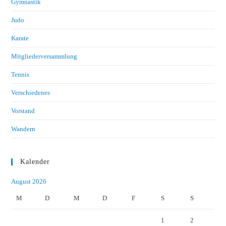
Gymnastik
Judo
Karate
Mitgliederversammlung
Tennis
Verschiedenes
Vorstand
Wandern
Kalender
August 2026
M
D
M
D
F
S
S
1
2