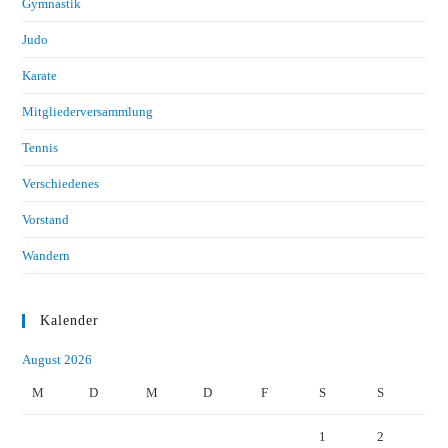
Gymnastik
Judo
Karate
Mitgliederversammlung
Tennis
Verschiedenes
Vorstand
Wandern
Kalender
August 2026
M
D
M
D
F
S
S
1
2