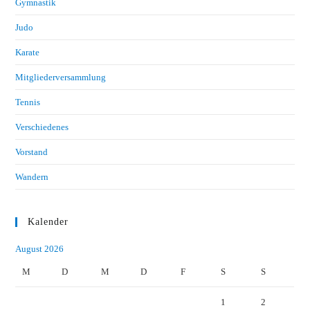
Gymnastik
Judo
Karate
Mitgliederversammlung
Tennis
Verschiedenes
Vorstand
Wandern
Kalender
August 2026
M
D
M
D
F
S
S
1
2