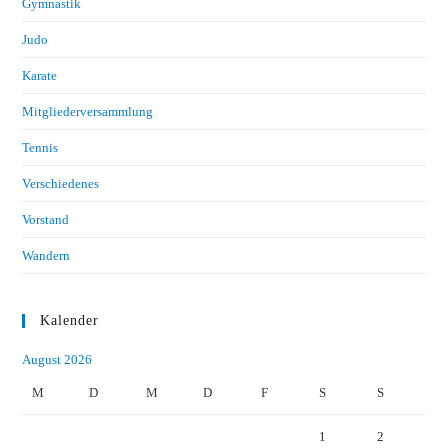
Gymnastik
Judo
Karate
Mitgliederversammlung
Tennis
Verschiedenes
Vorstand
Wandern
Kalender
August 2026
M
D
M
D
F
S
S
1
2