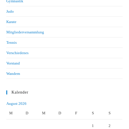
Gymnastik
Judo
Karate
Mitgliederversammlung
Tennis
Verschiedenes
Vorstand
Wandern
Kalender
August 2026
M
D
M
D
F
S
S
1
2