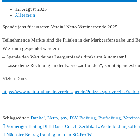
12. August 2025
Allgemein
Spende jetzt für unseren Verein! Netto Vereinsspende 2025
Teilnehmende Märkte sind die Filialen in der Markgrafenstraße und Be
Wie kann gespendet werden?
– Spende den Wert deines Leergutpfands direkt am Automaten!
– Lasse deine Rechnung an der Kasse „aufrunden“, somit Spendest du
Vielen Dank
https://www.netto-online.de/vereinsspende/Polizei-Sportverein-Freibu
Schlagwörter
:
Danke!
,
Netto
,
psv
,
PSV Freiburg
,
Psvfreiburg
,
Vereins
Vorheriger Beitrag
DFB-Basis-Coach-Zertifikat „Weiterbildungsoffe
Nächster Beitrag
Training mit den SC-Profis!