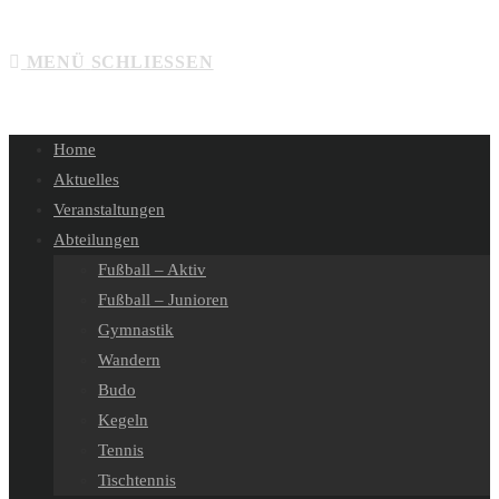
MENÜ
SCHLIESSEN
Home
Aktuelles
Veranstaltungen
Abteilungen
Fußball – Aktiv
Fußball – Junioren
Gymnastik
Wandern
Budo
Kegeln
Tennis
Tischtennis