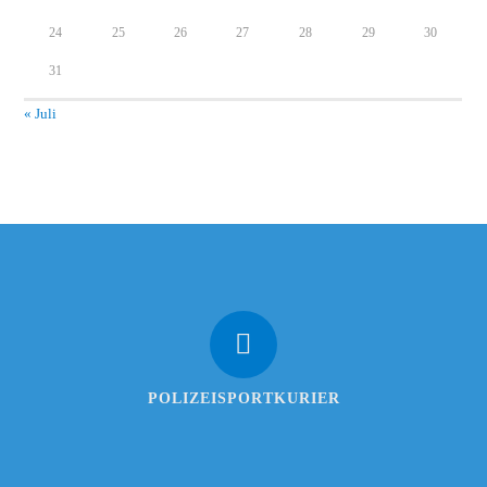
24
25
26
27
28
29
30
31
« Juli
POLIZEISPORTKURIER