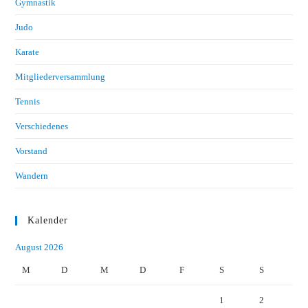
Gymnastik
Judo
Karate
Mitgliederversammlung
Tennis
Verschiedenes
Vorstand
Wandern
Kalender
August 2026
M
D
M
D
F
S
S
1
2