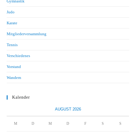
Gymnastik
Judo
Karate
Mitgliederversammlung
Tennis
Verschiedenes
Vorstand
Wandern
Kalender
AUGUST 2026
M
D
M
D
F
S
S